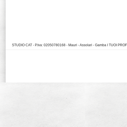
STUDIO CAT - P.Iva: 02050780168 - Mauri - Assolari - Gamba I TUOI PR