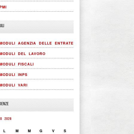
PMI
ULI
MODULI AGENZIA DELLE ENTRATE
MODULI DEL LAVORO
MODULI FISCALI
MODULI INPS
MODULI VARI
DENZE
TO 2026
L
M
M
G
V
S