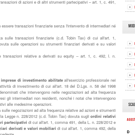
zioni di azioni e di altri strumenti partecipativi – art. 1, c. 491,
essere transazioni finanziarie senza l'intervento di intermediari né
MOD
 sulle transazioni finanziarie (c.d. Tobin Tax) di cui all'art. 1,
vuta sulle operazioni su strumenti finanziari derivati e su valori
transazioni relative a derivati su equity – art. 1, c. 492, l. n.
 imprese di investimento abilitate
all'esercizio professionale nei
attività di investimento di cui all'art. 18 del D.Lgs. n. 58 del 1998
 denominati che intervengono nelle negoziazioni ad alta frequenza
presi gli intermediari non residenti, nonché i notai che intervengono
lativi alle medesime operazioni.
SCA
sulle negoziazioni ad alta frequenza relative ad azioni e strumenti
lla Legge n. 228/2012 (c.d. Tobin Tax) dovuta sugli
ordini relativi
AGOS
ri partecipativi
di cui all'art. 1, comma 491, della L. n. 228/2012 e
ziari derivati e valori mobiliari
di cui all'art. 1, comma 492, della
D
ecedente