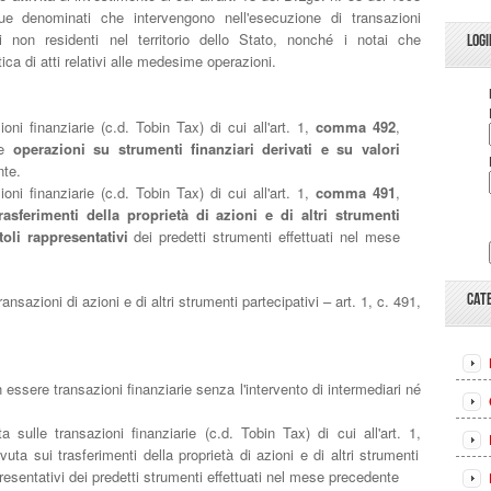
ue denominati che intervengono nell'esecuzione di transazioni
ri non residenti nel territorio dello Stato, nonché i notai che
LOGI
ica di atti relativi alle medesime operazioni.
ni finanziarie (c.d. Tobin Tax) di cui all'art. 1,
comma 492
,
le
operazioni su strumenti finanziari derivati e su valori
nte.
ni finanziarie (c.d. Tobin Tax) di cui all'art. 1,
comma 491
,
trasferimenti della proprietà di azioni e di altri strumenti
toli rappresentativi
dei predetti strumenti effettuati nel mese
CAT
zioni di azioni e di altri strumenti partecipativi – art. 1, c. 491,
essere transazioni finanziarie senza l'intervento di intermediari né
 sulle transazioni finanziarie (c.d. Tobin Tax) di cui all'art. 1,
ta sui trasferimenti della proprietà di azioni e di altri strumenti
ppresentativi dei predetti strumenti effettuati nel mese precedente