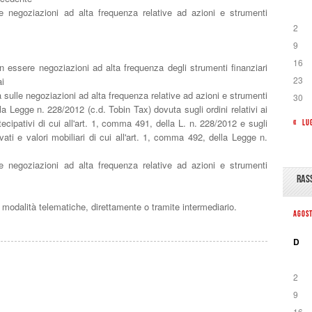
 negoziazioni ad alta frequenza relative ad azioni e strumenti
2
9
16
 essere negoziazioni ad alta frequenza degli strumenti finanziari
23
ai
sulle negoziazioni ad alta frequenza relative ad azioni e strumenti
30
lla Legge n. 228/2012 (c.d. Tobin Tax) dovuta sugli ordini relativi ai
rtecipativi di cui all'art. 1, comma 491, della L. n. 228/2012 e sugli
« LU
rivati e valori mobiliari di cui all'art. 1, comma 492, della Legge n.
 negoziazioni ad alta frequenza relative ad azioni e strumenti
RAS
alità telematiche, direttamente o tramite intermediario.
AGOS
D
2
9
16