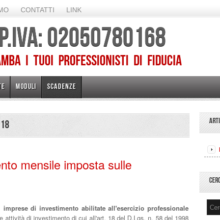
AMO
CONTATTI
LINK
 P.IVA: 02050780168
ba I TUOI PROFESSIONISTI DI FIDUCIA
TE
MODULI
SCADENZE
ART
018
to mensile imposta sulle
CER
, imprese di investimento abilitate all'esercizio professionale
e attività di investimento di cui all'art. 18 del D.Lgs. n. 58 del 1998