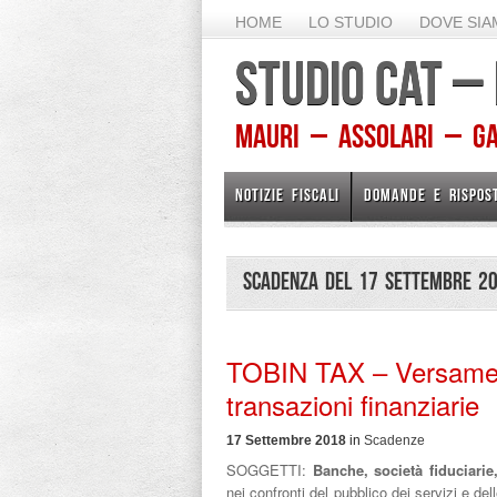
HOME
LO STUDIO
DOVE SI
STUDIO CAT –
Mauri – Assolari – Gam
NOTIZIE FISCALI
DOMANDE E RISPOS
Scadenza del 17 Settembre 2
TOBIN TAX – Versamen
transazioni finanziarie
17 Settembre 2018
in
Scadenze
SOGGETTI:
Banche, società fiduciarie
nei confronti del pubblico dei servizi e dell