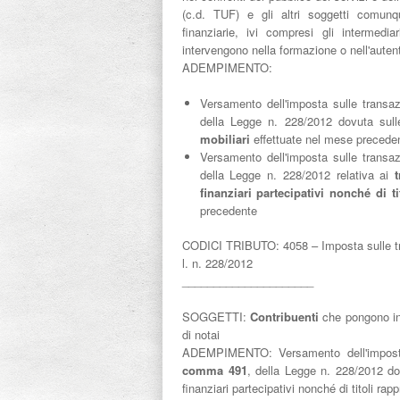
(c.d. TUF) e gli altri soggetti comunq
finanziarie, ivi compresi gli intermedia
intervengono nella formazione o nell'autent
ADEMPIMENTO:
Versamento dell'imposta sulle transazio
della Legge n. 228/2012 dovuta sul
mobiliari
effettuate nel mese precede
Versamento dell'imposta sulle transazio
della Legge n. 228/2012 relativa ai
finanziari partecipativi nonché di ti
precedente
CODICI TRIBUTO: 4058 – Imposta sulle transa
l. n. 228/2012
_____________________
SOGGETTI:
Contribuenti
che pongono in 
di notai
ADEMPIMENTO:
Versamento dell'imposta
comma 491
, della Legge n. 228/2012 dovu
finanziari partecipativi nonché di titoli ra