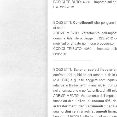
CODICI TRIBUTO: 4058 – Imposta sulle transa
l. n. 228/2012
_____________________
SOGGETTI:
Contribuenti
che pongono in 
di notai
ADEMPIMENTO:
Versamento dell'imposta
comma 492
, della Legge n. 228/2012 do
mobiliari effettuate nel mese precedente.
CODICI TRIBUTO:
4059 – Imposta sulle 
228/2012
_____________________
SOGGETTI:
Banche, società fiduciarie,
confronti del pubblico dei servizi e delle 
(c.d. TUF) e gli altri soggetti comunque
relative agli strumenti finanziari, ivi com
nella formazione o nell'autentica di atti re
ADEMPIMENTO:
Versamento dell'imposta 
finanziari di cui all'art. 1,
comma 495
, de
ai trasferimenti degli strumenti finanzia
sugli
ordini relativi agli strumenti finan
Legge n. 228/2012, effettuati nel mese pr