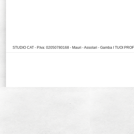
STUDIO CAT - P.Iva: 02050780168 - Mauri - Assolari - Gamba I TUOI PR