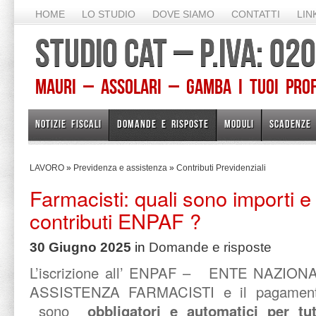
HOME
LO STUDIO
DOVE SIAMO
CONTATTI
LIN
STUDIO CAT – P.IVA: 0
Mauri – Assolari – Gamba I TUOI PROFE
NOTIZIE FISCALI
DOMANDE E RISPOSTE
MODULI
SCADENZE
LAVORO
»
Previdenza e assistenza
»
Contributi Previdenziali
Farmacisti: quali sono importi 
contributi ENPAF ?
30 Giugno 2025
in
Domande e risposte
L’iscrizione all’ ENPAF – ENTE NAZIO
ASSISTENZA FARMACISTI e il pagamento d
sono
obbligatori e automatici per tutti