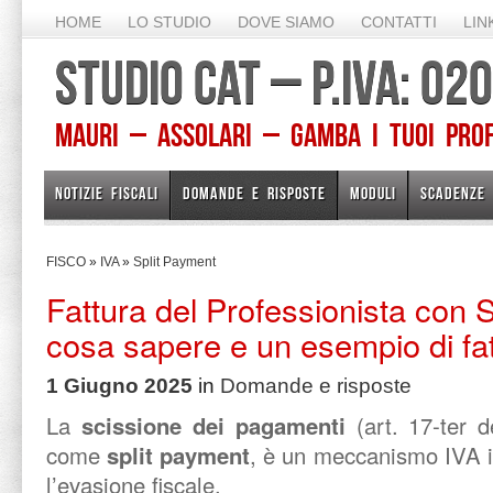
HOME
LO STUDIO
DOVE SIAMO
CONTATTI
LIN
STUDIO CAT – P.IVA: 0
Mauri – Assolari – Gamba I TUOI PROFE
NOTIZIE FISCALI
DOMANDE E RISPOSTE
MODULI
SCADENZE
FISCO
»
IVA
»
Split Payment
Fattura del Professionista con 
cosa sapere e un esempio di fa
1 Giugno 2025
in
Domande e risposte
La
scissione dei pagamenti
(art. 17-ter 
come
split payment
, è un meccanismo IVA i
l’evasione fiscale.