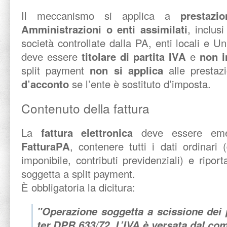
Il meccanismo si applica a
prestazi
Amministrazioni o enti assimilati
, inclus
società controllate dalla PA, enti locali e Uni
deve essere
titolare di partita IVA
e
non i
split payment
non si applica
alle prestaz
d’acconto
se l’ente è sostituto d’imposta.
Contenuto della fattura
La
fattura elettronica
deve essere em
FatturaPA
, contenere tutti i dati ordinari 
imponibile, contributi previdenziali) e riport
soggetta a split payment.
È obbligatoria la dicitura:
"Operazione soggetta a scissione dei 
ter DPR 633/72. L’IVA è versata dal co