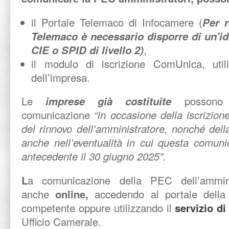
il Portale Telemaco di Infocamere (
Per r
Telemaco è necessario disporre di un'id
CIE o SPID di livello 2)
,
il modulo di iscrizione ComUnica, utiliz
dell’impresa.
Le
imprese già costituite
possono i
comunicazione
“in occasione della iscrizio
del rinnovo dell’amministratore, nonché dell
anche nell’eventualità in cui questa comun
antecedente il 30 giugno 2025”.
L
a comunicazione della PEC dell’ammini
anche
online
,
accedendo al portale dell
competente oppure utilizzando il
servizio d
Ufficio Camerale.