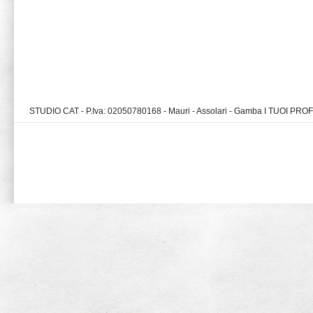
STUDIO CAT - P.Iva: 02050780168 - Mauri - Assolari - Gamba I TUOI PR