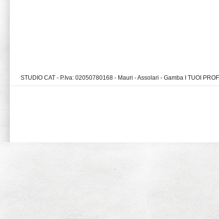
STUDIO CAT - P.Iva: 02050780168 - Mauri - Assolari - Gamba I TUOI PR