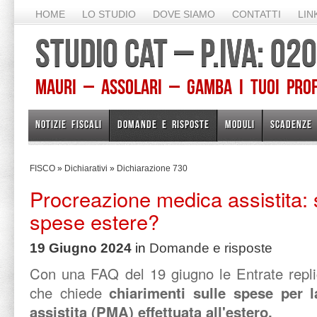
HOME
LO STUDIO
DOVE SIAMO
CONTATTI
LIN
STUDIO CAT – P.IVA: 0
Mauri – Assolari – Gamba I TUOI PROFE
NOTIZIE FISCALI
DOMANDE E RISPOSTE
MODULI
SCADENZE
FISCO
»
Dichiarativi
»
Dichiarazione 730
Procreazione medica assistita: s
spese estere?
19 Giugno 2024
in
Domande e risposte
Con una FAQ del 19 giugno le Entrate repli
che chiede
chiarimenti sulle spese per 
assistita (PMA) effettuata all'estero.