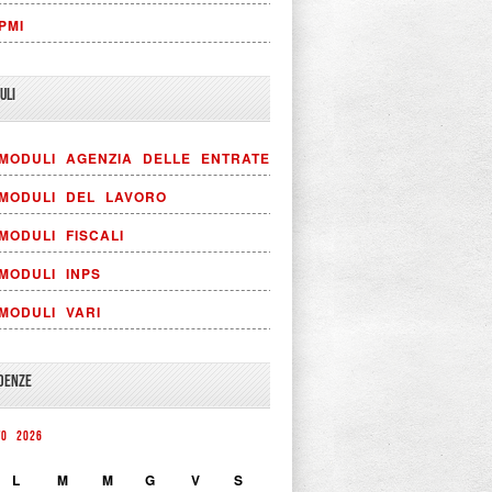
PMI
ULI
MODULI AGENZIA DELLE ENTRATE
MODULI DEL LAVORO
MODULI FISCALI
MODULI INPS
MODULI VARI
DENZE
TO 2026
L
M
M
G
V
S