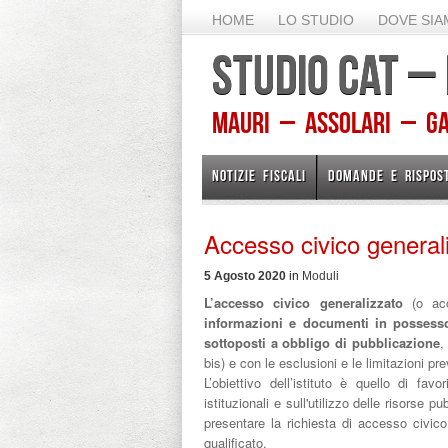
HOME
LO STUDIO
DOVE SI
STUDIO CAT –
Mauri – Assolari – Gam
NOTIZIE FISCALI
DOMANDE E RISPOS
Accesso civico general
5 Agosto 2020
in
Moduli
L’accesso civico generalizzato
(o ac
informazioni e documenti in possesso 
sottoposti a obbligo di pubblicazione
,
bis) e con le esclusioni e le limitazioni p
L’obiettivo dell’istituto è quello di fav
istituzionali e sull'utilizzo delle risorse 
presentare la richiesta di accesso civic
qualificato.