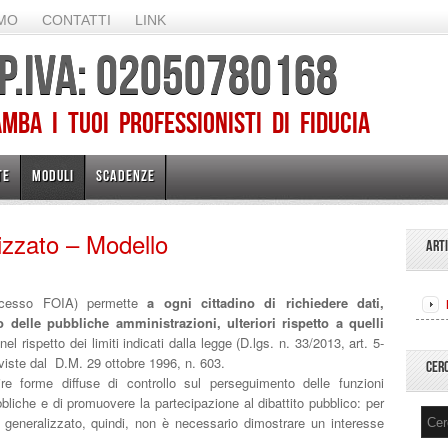
AMO
CONTATTI
LINK
 P.IVA: 02050780168
ba I TUOI PROFESSIONISTI DI FIDUCIA
TE
MODULI
SCADENZE
izzato – Modello
ART
cesso FOIA) permette
a ogni cittadino di richiedere dati,
delle pubbliche amministrazioni, ulteriori rispetto a quelli
 nel rispetto dei limiti indicati dalla legge (D.lgs. n. 33/2013, art. 5-
reviste dal D.M. 29 ottobre 1996, n. 603.
CER
orire forme diffuse di controllo sul perseguimento delle funzioni
pubbliche e di promuovere la partecipazione al dibattito pubblico: per
o generalizzato, quindi, non è necessario dimostrare un interesse