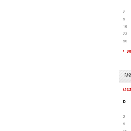
2
9
16
23
30
« LU
RAS
AGOS
D
2
9
16