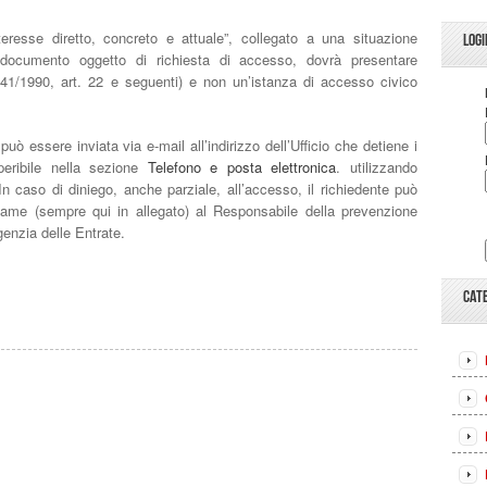
eresse diretto, concreto e attuale”, collegato a una situazione
LOGI
 documento oggetto di richiesta di accesso, dovrà presentare
41/1990, art. 22 e seguenti) e non un’istanza di accesso civico
uò essere inviata via e-mail all’indirizzo dell’Ufficio che detiene i
peribile nella sezione
Telefono e posta elettronica
. utilizzando
 In caso di diniego, anche parziale, all’accesso, il richiedente può
same (sempre qui in allegato) al Responsabile della prevenzione
genzia delle Entrate.
CAT