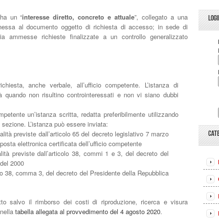
 ha un “
interesse diretto, concreto e attuale
”, collegato a una
LOGI
nnessa al documento oggetto di richiesta di accesso; in sede di
a ammesse richieste finalizzate a un controllo generalizzato
chiesta, anche verbale, all’ufficio competente. L’istanza di
à quando non risultino controinteressati e non vi siano dubbi
ompetente un’istanza scritta, redatta preferibilmente utilizzando
 sezione. L’istanza può essere inviata:
ità previste dall’articolo 65 del decreto legislativo 7 marzo
CAT
 posta elettronica certificata dell’ufficio competente
tà previste dall’articolo 38, commi 1 e 3, del decreto del
 del 2000
o 38, comma 3, del decreto del Presidente della Repubblica
tto salvo il rimborso dei costi di riproduzione, ricerca e visura
 nella
tabella allegata al provvedimento del 4 agosto 2020
.