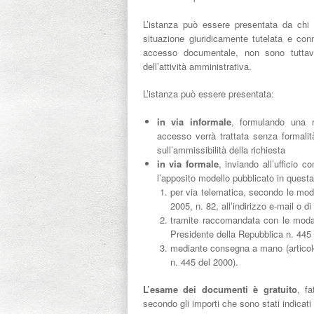
L’istanza può essere presentata da chi
situazione giuridicamente tutelata e co
accesso documentale, non sono tuttavi
dell’attività amministrativa.
L’istanza può essere presentata:
in via informale
, formulando una ri
accesso verrà trattata senza formalit
sull’ammissibilità della richiesta
in via formale
, inviando all’ufficio c
l’apposito modello pubblicato in questa
per via telematica, secondo le modal
2005, n. 82, all’indirizzo e-mail o di
tramite raccomandata con le modali
Presidente della Repubblica n. 445
mediante consegna a mano (articol
n. 445 del 2000).
L’esame dei documenti è gratuito
, fa
secondo gli importi che sono stati indicati