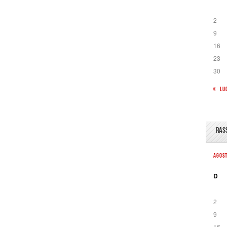
2
9
16
23
30
« LU
RAS
AGOS
D
2
9
16