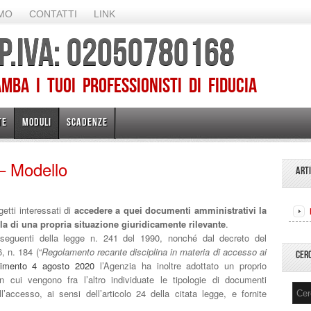
AMO
CONTATTI
LINK
 P.IVA: 02050780168
ba I TUOI PROFESSIONISTI DI FIDUCIA
TE
MODULI
SCADENZE
– Modello
ART
etti interessati di
accedere a quei documenti amministrativi la
la di una propria situazione giuridicamente rilevante
.
 e seguenti della legge n. 241 del 1990, nonché dal decreto del
, n. 184 (“
Regolamento recante disciplina in materia di accesso ai
CER
dimento 4 agosto 2020
l’Agenzia ha inoltre adottato un proprio
 cui vengono fra l’altro individuate le tipologie di documenti
l’accesso, ai sensi dell’articolo 24 della citata legge, e fornite