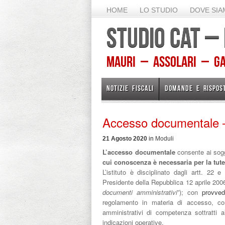
HOME
LO STUDIO
DOVE SI
STUDIO CAT –
Mauri – Assolari – Gam
NOTIZIE FISCALI
DOMANDE E RISPOS
Accesso documentale 
21 Agosto 2020
in
Moduli
L’accesso documentale
consente ai sogg
cui conoscenza è necessaria per la tute
L’istituto è disciplinato dagli artt. 22
Presidente della Repubblica 12 aprile 2006
documenti amministrativi
”); con
provve
regolamento in materia di accesso, con
amministrativi di competenza sottratti al
indicazioni operative.