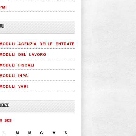
PMI
ULI
MODULI AGENZIA DELLE ENTRATE
MODULI DEL LAVORO
MODULI FISCALI
MODULI INPS
MODULI VARI
DENZE
TO 2026
L
M
M
G
V
S