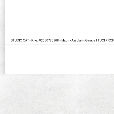
STUDIO CAT - P.Iva: 02050780168 - Mauri - Assolari - Gamba I TUOI PR