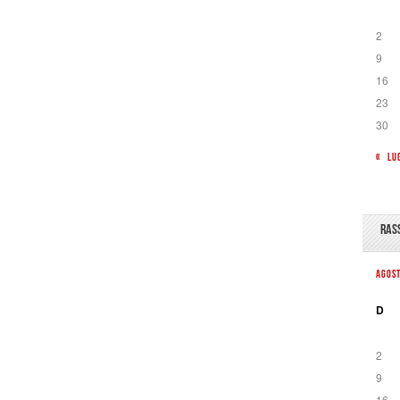
2
9
16
23
30
« LU
RAS
AGOS
D
2
9
16