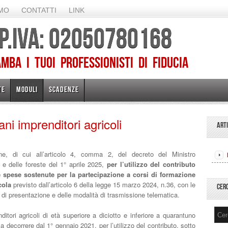
AMO
CONTATTI
LINK
 P.IVA: 02050780168
ba I TUOI PROFESSIONISTI DI FIDUCIA
TE
MODULI
SCADENZE
i imprenditori agricoli
ART
e, di cui all’articolo 4, comma 2, del decreto del Ministro
re e delle foreste del 1° aprile 2025,
per l’utilizzo del contributo
e spese sostenute per la partecipazione a corsi di formazione
icola
previsto dall’articolo 6 della legge 15 marzo 2024, n.36, con le
CER
ni di presentazione e delle modalità di trasmissione telematica.
itori agricoli di età superiore a diciotto e inferiore a quarantuno
 a decorrere dal 1° gennaio 2021, per l’utilizzo del contributo, sotto