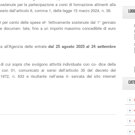
ostenute per la partecipazione a corsi di formazione attinenti alla
posto dall’articolo 6, comma 1, della legge 15 marzo 2024, n. 36.
LOGI
80 per cento delle spese ef- fettivamente sostenute dal 1° gennaio
e documen- tate, fino a un importo massimo concedibile di euro
 all’Agenzia delle entrate
dal 25 agosto 2025 al 24 settembre
di cui sopra che svolgono attività individuate con co- dice della
con 01, comunicato ai sensi dell’articolo 35 del decreto del
972, n. 633 e risultante nell’area ri- servata del sito internet
CAT