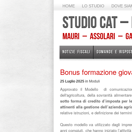
HOME
LO STUDIO
DOVE SI
STUDIO CAT –
Mauri – Assolari – Gam
NOTIZIE FISCALI
DOMANDE E RISPOS
Bonus formazione giovan
25 Luglio 2025
in
Moduli
Approvato il Modello di comunicazion
dell'agricoltura, della sovranità alimenta
sotto forma di credito d’imposta per l
attinenti alla gestione dell’azienda agr
relative istruzioni, e definizione dei termi
Questo modello va utilizzato dagli imprend
anni compiuti, che hanno iniziato l’attività