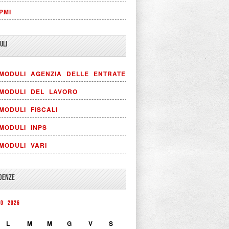
PMI
ULI
MODULI AGENZIA DELLE ENTRATE
MODULI DEL LAVORO
MODULI FISCALI
MODULI INPS
MODULI VARI
DENZE
TO 2026
L
M
M
G
V
S