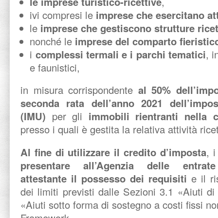
le imprese turistico-ricettive
,
ivi compresi le
imprese che esercitano atti
le
imprese che gestiscono strutture ricett
nonché le
imprese del comparto fieristic
i
complessi termali e i parchi tematici
, i
e faunistici,
in misura corrispondente
al 50% dell’impo
seconda rata dell’anno 2021 dell’impos
(IMU)
per gli
immobili rientranti nella 
presso i quali è gestita la relativa attività rice
Al fine di utilizzare il credito d’imposta
, 
presentare all’Agenzia delle entrate
attestante il possesso dei requisiti
e il r
dei limiti previsti dalle Sezioni 3.1 «Aiuti d
«Aiuti sotto forma di sostegno a costi fissi 
Framework.