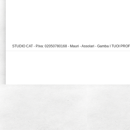
STUDIO CAT - P.Iva: 02050780168 - Mauri - Assolari - Gamba I TUOI PR