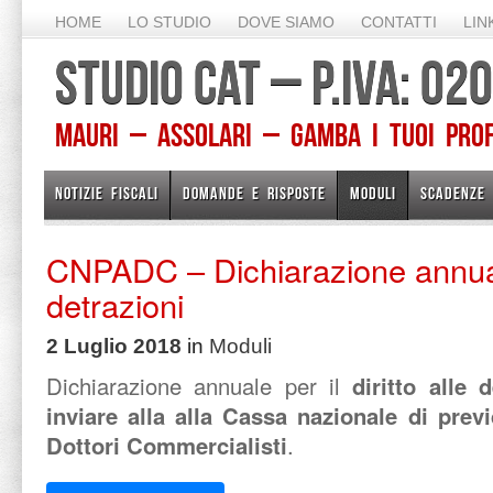
HOME
LO STUDIO
DOVE SIAMO
CONTATTI
LIN
STUDIO CAT – P.IVA: 0
Mauri – Assolari – Gamba I TUOI PROFE
NOTIZIE FISCALI
DOMANDE E RISPOSTE
MODULI
SCADENZE
CNPADC – Dichiarazione annuale
detrazioni
2 Luglio 2018
in
Moduli
Dichiarazione annuale per il
diritto alle 
inviare alla alla Cassa nazionale di prev
Dottori Commercialisti
.