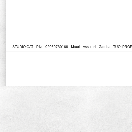
STUDIO CAT - P.Iva: 02050780168 - Mauri - Assolari - Gamba I TUOI PR