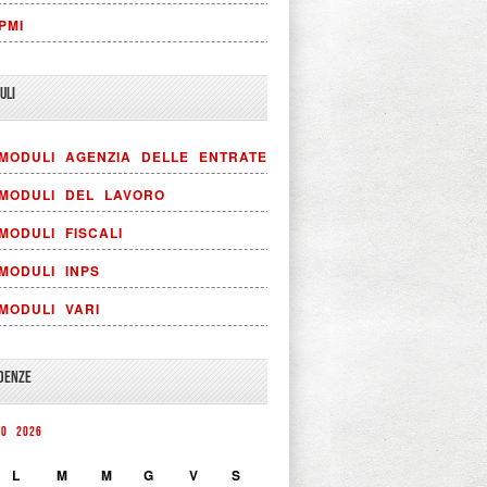
PMI
ULI
MODULI AGENZIA DELLE ENTRATE
MODULI DEL LAVORO
MODULI FISCALI
MODULI INPS
MODULI VARI
DENZE
TO 2026
L
M
M
G
V
S