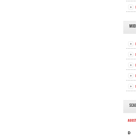
MOD
SCA
AGOS
D