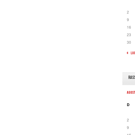
2
9
16
23
30
« LU
RAS
AGOS
D
2
9
16