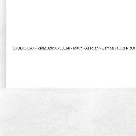
STUDIO CAT - P.Iva: 02050780168 - Mauri - Assolari - Gamba I TUOI PR