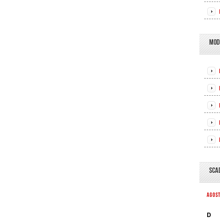
MOD
SCA
AGOS
D