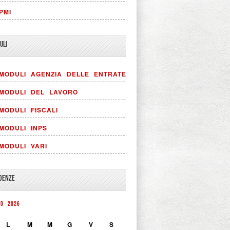
PMI
ULI
MODULI AGENZIA DELLE ENTRATE
MODULI DEL LAVORO
MODULI FISCALI
MODULI INPS
MODULI VARI
DENZE
TO 2026
L
M
M
G
V
S