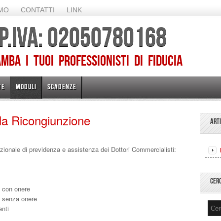
AMO
CONTATTI
LINK
 P.IVA: 02050780168
ba I TUOI PROFESSIONISTI DI FIDUCIA
TE
MODULI
SCADENZE
a Ricongiunzione
ART
zionale di previdenza e assistenza dei Dottori Commercialisti:
CER
 con onere
e senza onere
enti