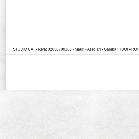
STUDIO CAT - P.Iva: 02050780168 - Mauri - Assolari - Gamba I TUOI PR