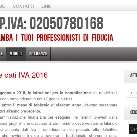
AMO
CONTATTI
LINK
 P.IVA: 02050780168
ba I TUOI PROFESSIONISTI DI FIDUCIA
TE
MODULI
SCADENZE
 dati IVA 2016
ART
ennaio 2016, le istruzioni per la compilazione
del modello di
o con provvedimento del 17 gennaio 2011.
i,
entro il mese di febbraio di ciascun anno
, devono presentare
ivi all'anno precedente.
CER
ministrazione finanziaria per eseguire, nei termini previsti dalla
risorse proprie" che ciascuno Stato membro deve versare al bilancio
e annuale dati Iva il contribuente non procede alla definitiva
 che avviene invece attraverso il tradizionale strumento della