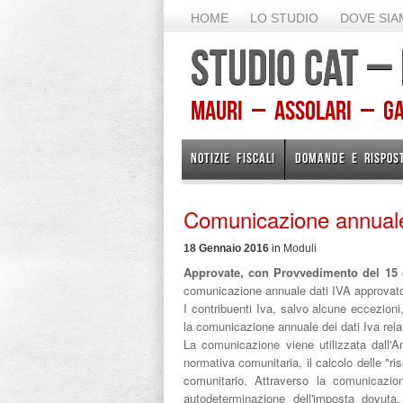
HOME
LO STUDIO
DOVE SI
STUDIO CAT –
Mauri – Assolari – Gam
NOTIZIE FISCALI
DOMANDE E RISPOS
Comunicazione annuale
18 Gennaio 2016
in
Moduli
Approvate, con Provvedimento del 15 g
comunicazione annuale dati IVA approvat
I contribuenti Iva, salvo alcune eccezion
la comunicazione annuale dei dati Iva relat
La comunicazione viene utilizzata dall'Am
normativa comunitaria, il calcolo delle "
comunitario. Attraverso la comunicazion
autodeterminazione dell'imposta dovuta,