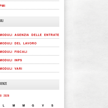
PMI
ULI
MODULI AGENZIA DELLE ENTRATE
MODULI DEL LAVORO
MODULI FISCALI
MODULI INPS
MODULI VARI
DENZE
TO 2026
L
M
M
G
V
S