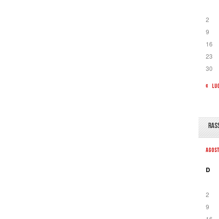
2
9
16
23
30
« LU
RAS
AGOS
D
2
9
16