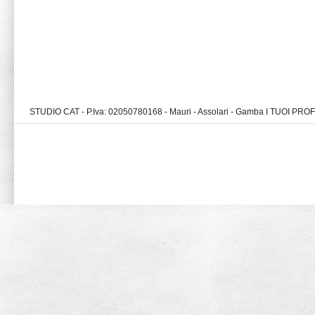
STUDIO CAT - P.Iva: 02050780168 - Mauri - Assolari - Gamba I TUOI PR