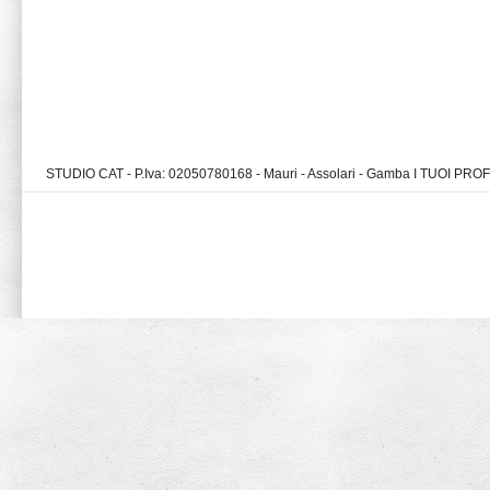
STUDIO CAT - P.Iva: 02050780168 - Mauri - Assolari - Gamba I TUOI PR