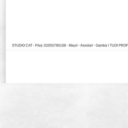
STUDIO CAT - P.Iva: 02050780168 - Mauri - Assolari - Gamba I TUOI PR