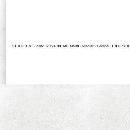
STUDIO CAT - P.Iva: 02050780168 - Mauri - Assolari - Gamba I TUOI PR