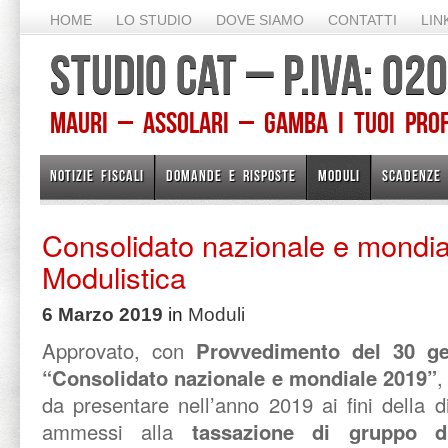
HOME
LO STUDIO
DOVE SIAMO
CONTATTI
LIN
STUDIO CAT – P.IVA: 0
Mauri – Assolari – Gamba I TUOI PROFE
NOTIZIE FISCALI
DOMANDE E RISPOSTE
MODULI
SCADENZE
Consolidato nazionale e mondia
Modulistica
6 Marzo 2019
in
Moduli
Approvato, con
Provvedimento del 30 g
“Consolidato nazionale e mondiale 2019”
,
da presentare nell’anno 2019 ai fini della d
ammessi alla
tassazione di gruppo di