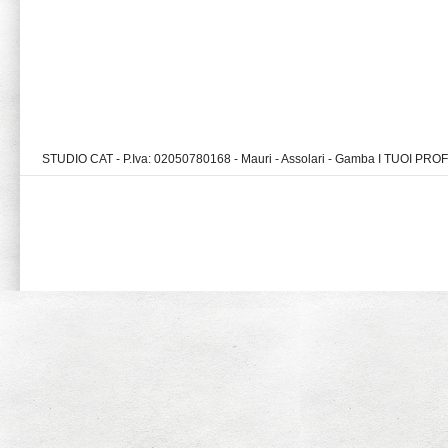
STUDIO CAT - P.Iva: 02050780168 - Mauri - Assolari - Gamba I TUOI PR