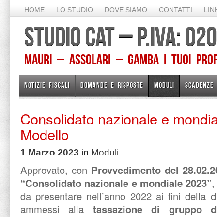
HOME
LO STUDIO
DOVE SIAMO
CONTATTI
LIN
STUDIO CAT – P.IVA: 0
Mauri – Assolari – Gamba I TUOI PROFE
NOTIZIE FISCALI
DOMANDE E RISPOSTE
MODULI
SCADENZE
Consolidato nazionale e mondia
Modello
1 Marzo 2023
in
Moduli
Approvato, con
Provvedimento del 28.02.2
“Consolidato nazionale e mondiale 2023”
,
da presentare nell’anno 2022 ai fini della d
ammessi alla
tassazione di gruppo di