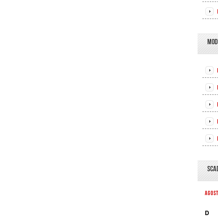
MOD
SCA
AGOS
D