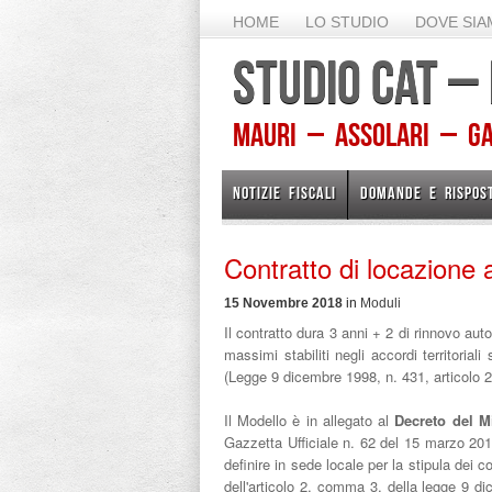
HOME
LO STUDIO
DOVE SI
STUDIO CAT –
Mauri – Assolari – Gam
NOTIZIE FISCALI
DOMANDE E RISPOS
Contratto di locazione
15 Novembre 2018
in
Moduli
Il contratto dura 3 anni + 2 di rinnovo aut
massimi stabiliti negli accordi territoriali 
(Legge 9 dicembre 1998, n. 431, articolo
Il Modello è in allegato al
Decreto del Mi
Gazzetta Ufficiale n. 62 del 15 marzo 2017
definire in sede locale per la stipula dei 
dell'articolo 2, comma 3, della legge 9 di