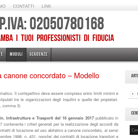
AMO
CONTATTI
LINK
 P.IVA: 02050780168
ba I TUOI PROFESSIONISTI DI FIDUCIA
TE
MODULI
SCADENZE
 a canone concordato – Modello
ART
omatico. Il corrispettivo deve essere compreso entro limiti minimi e
stipulati tra le organizzazioni degli inquilini e quelle dei propietari.
 2, comma 3)
CER
n. Infrastrutture e Trasporti del 16 gennaio 2017
pubblicato in
 contenente i criteri generali per la realizzazione degli accordi da
contratti di locazione ad uso abitativo a canone concordato, ai sensi
cembre 1998, n. 431, nonche' dei contratti di locazione transitori e