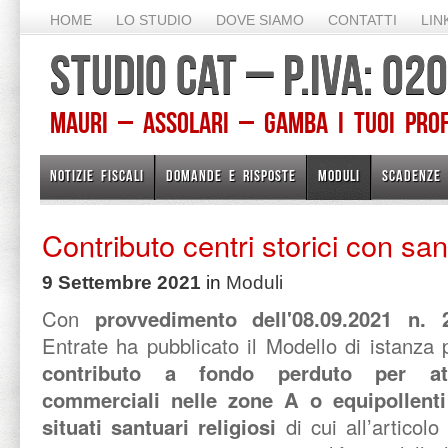
HOME
LO STUDIO
DOVE SIAMO
CONTATTI
LIN
STUDIO CAT – P.IVA: 0
Mauri – Assolari – Gamba I TUOI PROFE
NOTIZIE FISCALI
DOMANDE E RISPOSTE
MODULI
SCADENZE
Contributo centri storici con sa
9 Settembre 2021
in
Moduli
Con
provvedimento dell'08.09.2021 n.
Entrate ha pubblicato il Modello di istanza 
contributo a fondo perduto per at
commerciali nelle zone A o equipollent
situati santuari religiosi
di cui all’articol