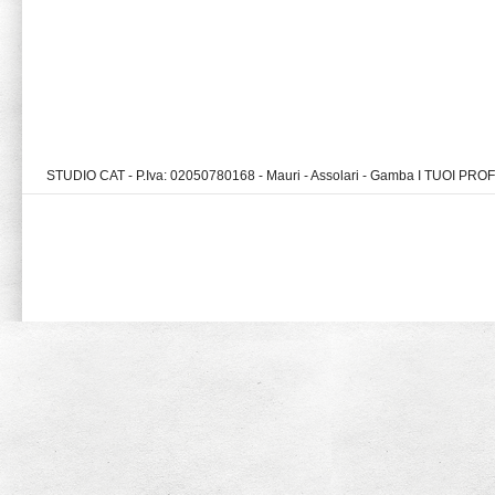
STUDIO CAT - P.Iva: 02050780168 - Mauri - Assolari - Gamba I TUOI PR