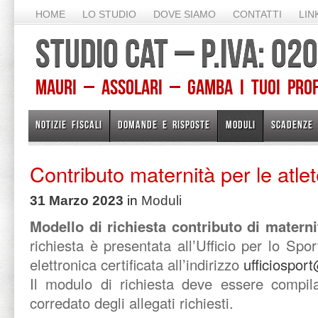
HOME
LO STUDIO
DOVE SIAMO
CONTATTI
LIN
STUDIO CAT – P.IVA: 0
Mauri – Assolari – Gamba I TUOI PROFE
NOTIZIE FISCALI
DOMANDE E RISPOSTE
MODULI
SCADENZE
Contributo maternità per le atl
31 Marzo 2023
in
Moduli
Modello di richiesta contributo di materni
richiesta è presentata all’Ufficio per lo Spo
elettronica certificata all’indirizzo
ufficiospor
Il modulo di richiesta deve essere compil
corredato degli allegati richiesti.