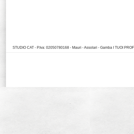
STUDIO CAT - P.Iva: 02050780168 - Mauri - Assolari - Gamba I TUOI PR