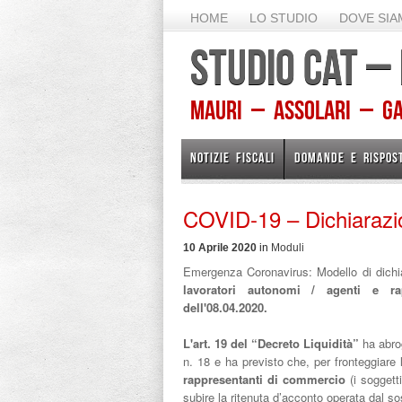
HOME
LO STUDIO
DOVE SI
STUDIO CAT –
Mauri – Assolari – Gam
NOTIZIE FISCALI
DOMANDE E RISPOS
COVID-19 – Dichiarazio
10 Aprile 2020
in
Moduli
Emergenza Coronavirus: Modello di dichiar
lavoratori autonomi / agenti e ra
dell'08.04.2020.
L'art. 19 del “Decreto Liquidità”
ha abrog
n. 18 e ha previsto che, per fronteggiare
rappresentanti di commercio
(i soggetti
subire la ritenuta d’acconto operata dal 