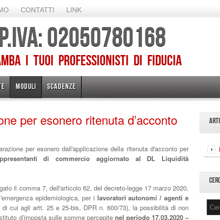
AMO
CONTATTI
LINK
 P.IVA: 02050780168
ba I TUOI PROFESSIONISTI DI FIDUCIA
TE
MODULI
SCADENZE
ne per esonero ritenuta d’acconto
ART
azione per esonero dall'applicazione della ritenuta d'acconto per
ppresentanti di commercio aggiornato al DL Liquidità
CER
ato il comma 7, dell'articolo 62, del decreto-legge 17 marzo 2020,
 l'emergenza epidemiologica, per i
lavoratori autonomi / agenti e
di cui agli artt. 25 e 25-bis, DPR n. 600/73), la possibilità di non
sostituto d’imposta sulle somme percepite
nel periodo 17.03.2020 –