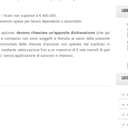
LOGI
 ricavi non superiori a € 400.000;
tenuto spese per lavoro dipendente o assimilato.
a opzione,
devono rilasciare un'apposita dichiarazione
(che qui
avi e compensi non sono soggetti a ritenuta ai sensi della presente
mmontare delle ritenute d’acconto non operate dal sostituto in
o mediante rateizzazione fino a un massimo di 5 rate mensili di pari
0, senza applicazione di sanzioni e interessi.
CAT