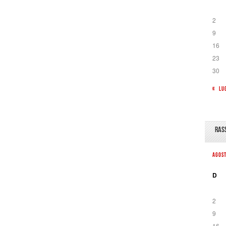
2
9
16
23
30
« LU
RAS
AGOS
D
2
9
16