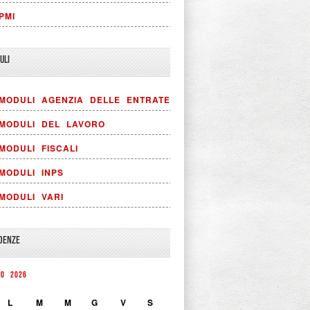
PMI
ULI
MODULI AGENZIA DELLE ENTRATE
MODULI DEL LAVORO
MODULI FISCALI
MODULI INPS
MODULI VARI
DENZE
TO 2026
L
M
M
G
V
S