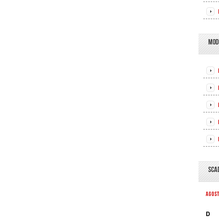
MOD
SCA
AGOS
D