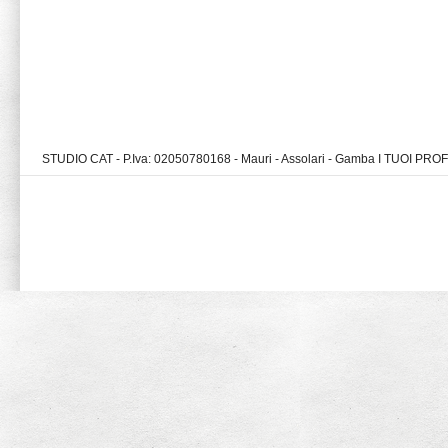
STUDIO CAT - P.Iva: 02050780168 - Mauri - Assolari - Gamba I TUOI PR