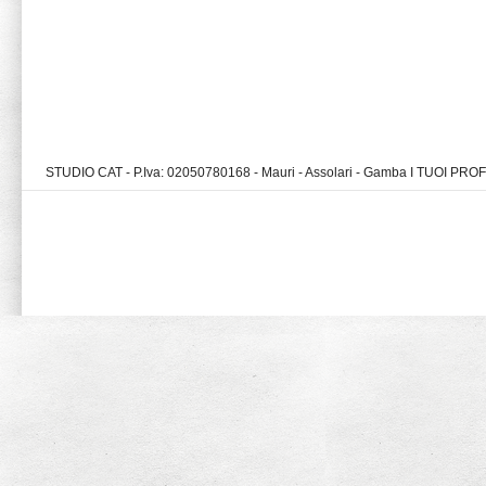
STUDIO CAT - P.Iva: 02050780168 - Mauri - Assolari - Gamba I TUOI PR