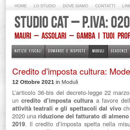
HOME
LO STUDIO
DOVE SIAMO
CONTATTI
LIN
STUDIO CAT – P.IVA: 0
Mauri – Assolari – Gamba I TUOI PROFE
NOTIZIE FISCALI
DOMANDE E RISPOSTE
MODULI
SCADENZE
Credito d’imposta cultura: Model
12 Ottobre 2021
in
Moduli
L’articolo 36-bis del decreto-legge 22 marzo 
un
credito d’imposta cultura
a favore de
attività teatrali e gli spettacoli dal vivo
ch
2020 una
riduzione del fatturato di almeno 
2019
. Il credito d’imposta spetta nella mi