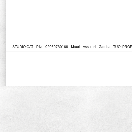
STUDIO CAT - P.Iva: 02050780168 - Mauri - Assolari - Gamba I TUOI PR