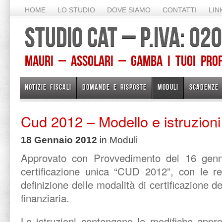
HOME
LO STUDIO
DOVE SIAMO
CONTATTI
LIN
STUDIO CAT – P.IVA: 0
Mauri – Assolari – Gamba I TUOI PROFE
NOTIZIE FISCALI
DOMANDE E RISPOSTE
MODULI
SCADENZE
Cud 2012 – Modello e istruzioni
18 Gennaio 2012
in
Moduli
Approvato con Provvedimento del 16 gen
certificazione unica “CUD 2012”, con le rel
definizione delle modalità di certificazione de
finanziaria.
Le istruzioni contengono le modifiche appr