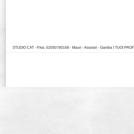
STUDIO CAT - P.Iva: 02050780168 - Mauri - Assolari - Gamba I TUOI PR