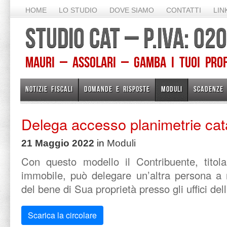
HOME
LO STUDIO
DOVE SIAMO
CONTATTI
LIN
STUDIO CAT – P.IVA: 0
Mauri – Assolari – Gamba I TUOI PROFE
NOTIZIE FISCALI
DOMANDE E RISPOSTE
MODULI
SCADENZE
Delega accesso planimetrie cata
21 Maggio 2022
in
Moduli
Con questo modello il Contribuente, titolar
immobile, può delegare un’altra persona a r
del bene di Sua proprietà presso gli uffici del
Scarica la circolare