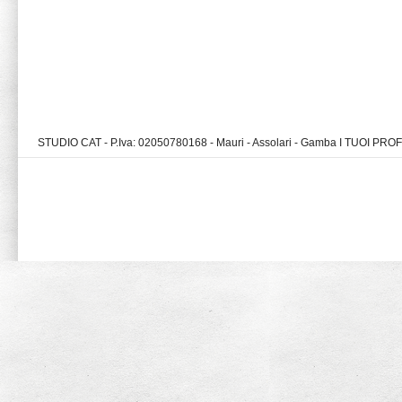
STUDIO CAT - P.Iva: 02050780168 - Mauri - Assolari - Gamba I TUOI PR