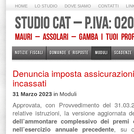
HOME
LO STUDIO
DOVE SIAMO
CONTATTI
LIN
STUDIO CAT – P.IVA: 0
Mauri – Assolari – Gamba I TUOI PROFE
NOTIZIE FISCALI
DOMANDE E RISPOSTE
MODULI
SCADENZE
Denuncia imposta assicurazioni
incassati
31 Marzo 2023
in
Moduli
Approvata, con Provvedimento del 31.03.
relative istruzioni, la versione aggiornata 
dell’ammontare complessivo dei premi e
nell’esercizio annuale precedente
, su c