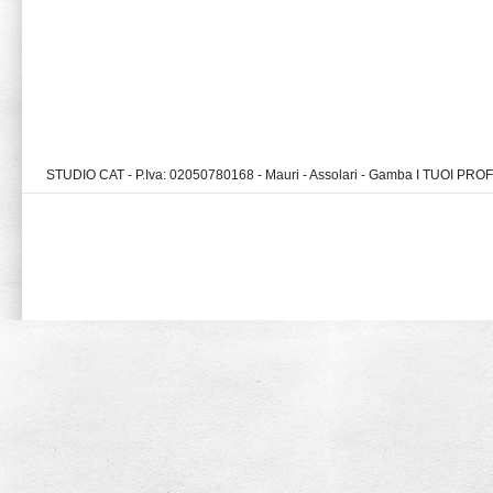
STUDIO CAT - P.Iva: 02050780168 - Mauri - Assolari - Gamba I TUOI PR