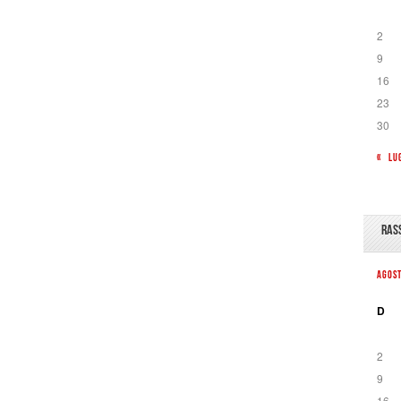
2
9
16
23
30
« LU
RAS
AGOS
D
2
9
16