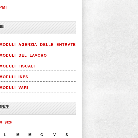
PMI
ULI
MODULI AGENZIA DELLE ENTRATE
MODULI DEL LAVORO
MODULI FISCALI
MODULI INPS
MODULI VARI
DENZE
TO 2026
L
M
M
G
V
S