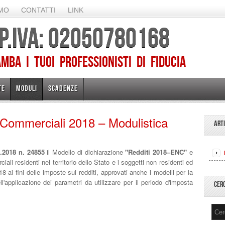
AMO
CONTATTI
LINK
 P.IVA: 02050780168
ba I TUOI PROFESSIONISTI DI FIDUCIA
TE
MODULI
SCADENZE
 Commerciali 2018 – Modulistica
ART
.2018 n. 24855
il Modello di dichiarazione
"Redditi 2018–ENC"
e
iali residenti nel territorio dello Stato e i soggetti non residenti ed
 ai fini delle imposte sui redditi, approvati anche i modelli per la
ll'applicazione dei parametri da utilizzare per il periodo d'imposta
CER