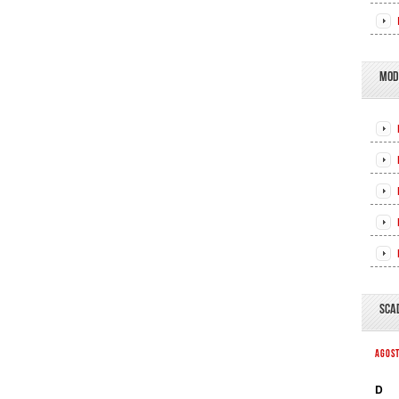
MOD
SCA
AGOS
D