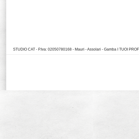
STUDIO CAT - P.Iva: 02050780168 - Mauri - Assolari - Gamba I TUOI PR