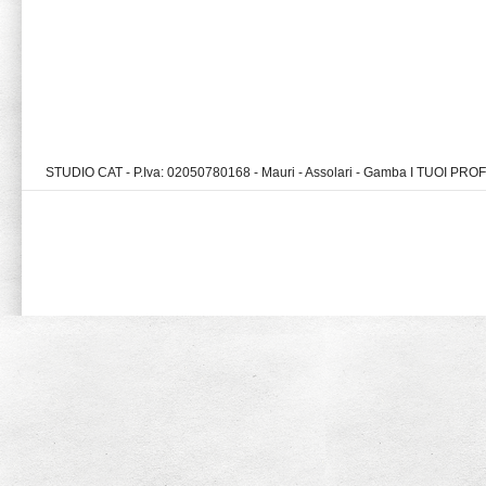
STUDIO CAT - P.Iva: 02050780168 - Mauri - Assolari - Gamba I TUOI PR