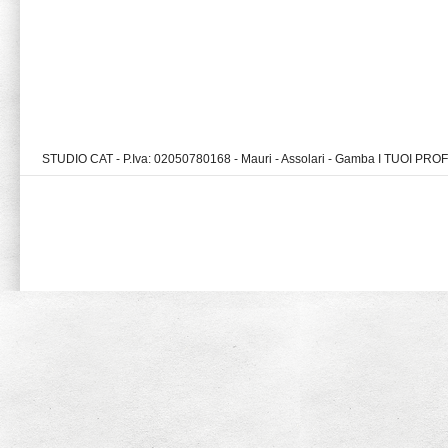
STUDIO CAT - P.Iva: 02050780168 - Mauri - Assolari - Gamba I TUOI PR