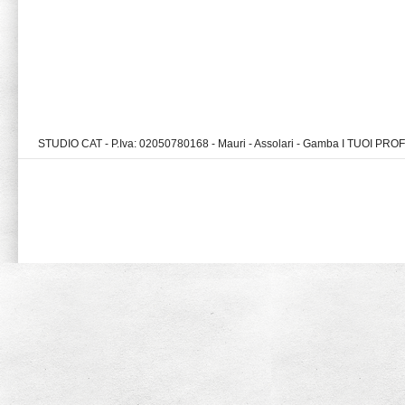
STUDIO CAT - P.Iva: 02050780168 - Mauri - Assolari - Gamba I TUOI PR