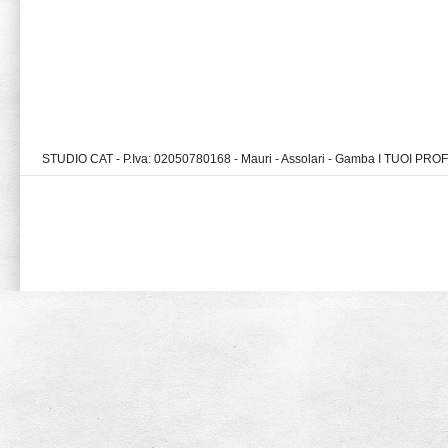
STUDIO CAT - P.Iva: 02050780168 - Mauri - Assolari - Gamba I TUOI PR