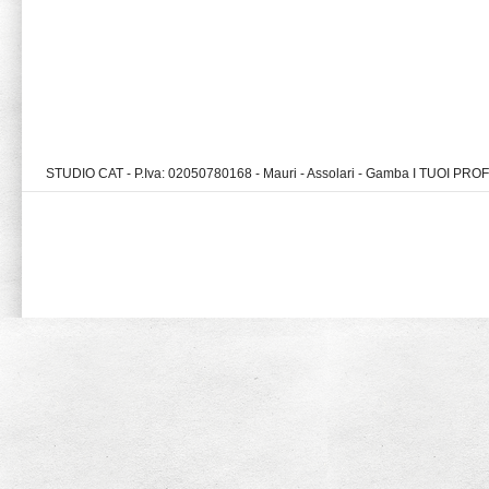
STUDIO CAT - P.Iva: 02050780168 - Mauri - Assolari - Gamba I TUOI PR