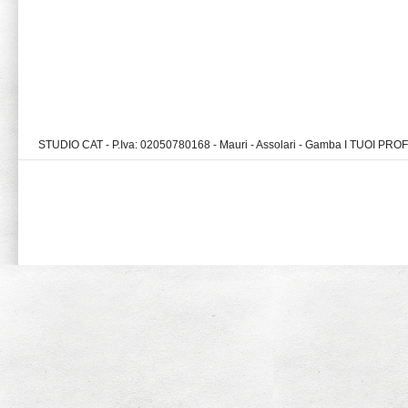
STUDIO CAT - P.Iva: 02050780168 - Mauri - Assolari - Gamba I TUOI PR