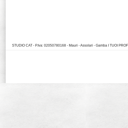
STUDIO CAT - P.Iva: 02050780168 - Mauri - Assolari - Gamba I TUOI PR