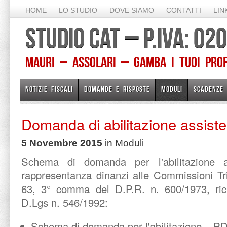
HOME
LO STUDIO
DOVE SIAMO
CONTATTI
LIN
STUDIO CAT – P.IVA: 0
Mauri – Assolari – Gamba I TUOI PROFE
NOTIZIE FISCALI
DOMANDE E RISPOSTE
MODULI
SCADENZE
Domanda di abilitazione assist
5 Novembre 2015
in
Moduli
Schema di domanda per l'abilitazione al
rappresentanza dinanzi alle Commissioni Trib
63, 3° comma del D.P.R. n. 600/1973, rich
D.Lgs n. 546/1992:
Schema di domanda per l'abilitazione – P