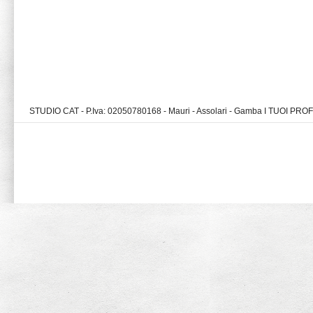
STUDIO CAT - P.Iva: 02050780168 - Mauri - Assolari - Gamba I TUOI PR