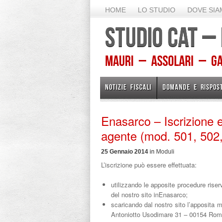
HOME
LO STUDIO
DOVE SI
STUDIO CAT –
Mauri – Assolari – Gam
NOTIZIE FISCALI
DOMANDE E RISPOS
Enasarco – Iscrizione 
agente (mod. 501, 502
25 Gennaio 2014
in
Moduli
L’iscrizione può essere effettuata:
utilizzando le apposite procedure riserv
del nostro sito inEnasarco;
scaricando dal nostro sito l’apposita 
Antoniotto Usodimare 31 – 00154 Rom