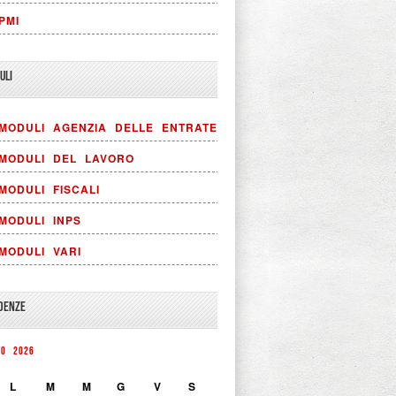
PMI
ULI
MODULI AGENZIA DELLE ENTRATE
MODULI DEL LAVORO
MODULI FISCALI
MODULI INPS
MODULI VARI
DENZE
TO 2026
L
M
M
G
V
S