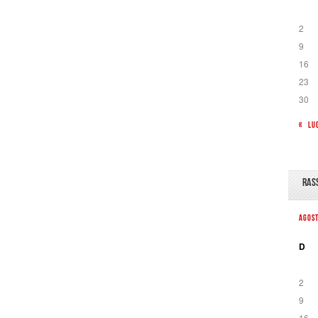
2
9
16
23
30
« LU
RAS
AGOS
D
2
9
16