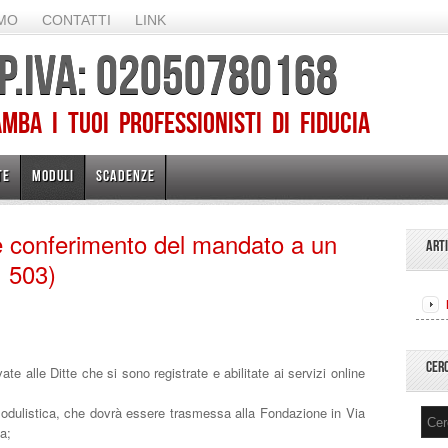
AMO
CONTATTI
LINK
 P.IVA: 02050780168
ba I TUOI PROFESSIONISTI DI FIDUCIA
TE
MODULI
SCADENZE
e conferimento del mandato a un
ART
, 503)
CER
ate alle Ditte che si sono registrate e abilitate ai servizi online
modulistica, che dovrà essere trasmessa alla Fondazione in Via
a;