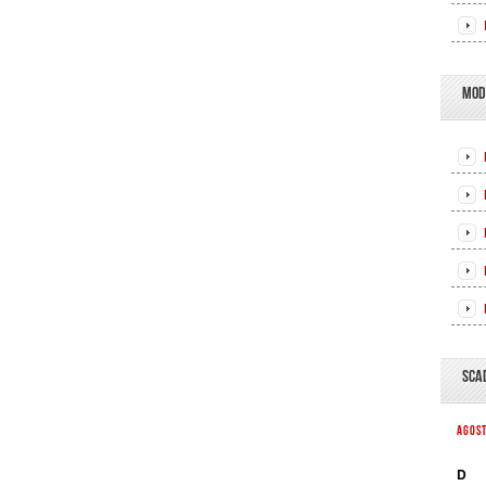
MOD
SCA
AGOS
D