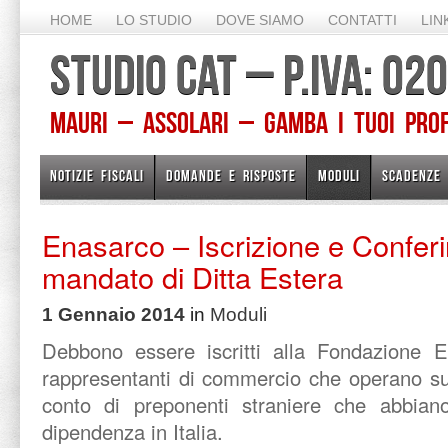
HOME
LO STUDIO
DOVE SIAMO
CONTATTI
LIN
STUDIO CAT – P.IVA: 0
Mauri – Assolari – Gamba I TUOI PROFE
NOTIZIE FISCALI
DOMANDE E RISPOSTE
MODULI
SCADENZE
Enasarco – Iscrizione e Confer
mandato di Ditta Estera
1 Gennaio 2014
in
Moduli
Debbono essere iscritti alla Fondazione E
rappresentanti di commercio che operano sul
conto di preponenti straniere che abbian
dipendenza in Italia.