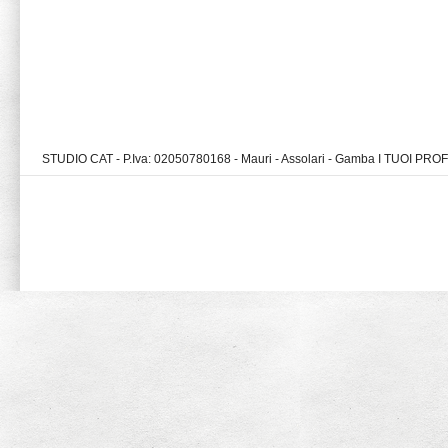
STUDIO CAT - P.Iva: 02050780168 - Mauri - Assolari - Gamba I TUOI PR