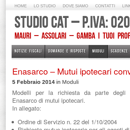
HOME
LO STUDIO
DOVE SIAMO
CONTATTI
LIN
STUDIO CAT – P.IVA: 0
Mauri – Assolari – Gamba I TUOI PROFE
NOTIZIE FISCALI
DOMANDE E RISPOSTE
MODULI
SCADENZE
Enasarco – Mutui ipotecari con
5 Febbraio 2014
in
Moduli
Modelli per la richiesta da parte degli i
Enasarco di mutui ipotecari.
In allegato:
Ordine di Servizio n. 22 del 1/10/2004
Richiesta mutuo ipotecario per gli agenti 