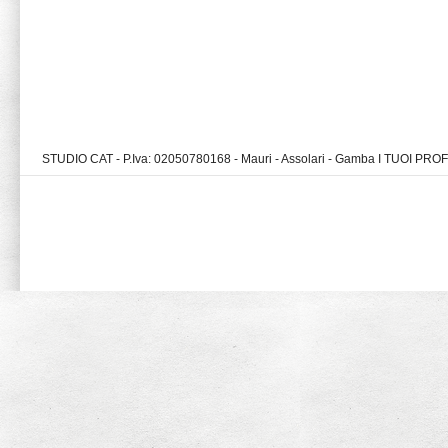
STUDIO CAT - P.Iva: 02050780168 - Mauri - Assolari - Gamba I TUOI PR