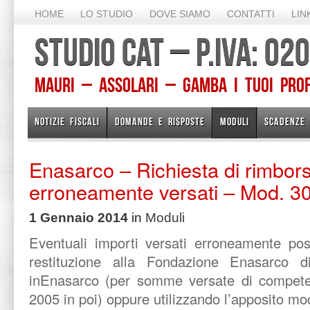
HOME
LO STUDIO
DOVE SIAMO
CONTATTI
LIN
STUDIO CAT – P.IVA: 0
Mauri – Assolari – Gamba I TUOI PROFE
NOTIZIE FISCALI
DOMANDE E RISPOSTE
MODULI
SCADENZE
Enasarco – Richiesta di rimbors
erroneamente versati – Mod. 3
1 Gennaio 2014
in
Moduli
Eventuali importi versati erroneamente pos
restituzione alla Fondazione Enasarco di
inEnasarco (per somme versate di compete
2005 in poi) oppure utilizzando l’apposito mo