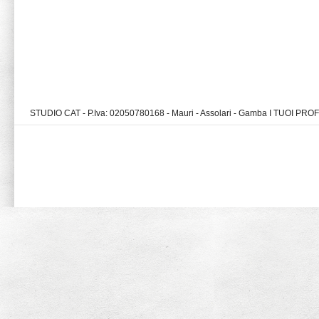
STUDIO CAT - P.Iva: 02050780168 - Mauri - Assolari - Gamba I TUOI PR