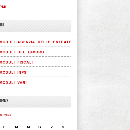
PMI
ULI
MODULI AGENZIA DELLE ENTRATE
MODULI DEL LAVORO
MODULI FISCALI
MODULI INPS
MODULI VARI
DENZE
TO 2026
L
M
M
G
V
S