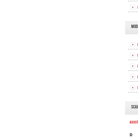
MOD
SCA
AGOS
D