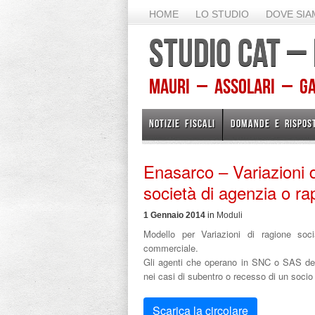
HOME
LO STUDIO
DOVE SI
STUDIO CAT –
Mauri – Assolari – Gam
NOTIZIE FISCALI
DOMANDE E RISPOS
Enasarco – Variazioni d
società di agenzia o r
1 Gennaio 2014
in
Moduli
Modello per Variazioni di ragione so
commerciale.
Gli agenti che operano in SNC o SAS deb
nei casi di subentro o recesso di un socio 
Scarica la circolare