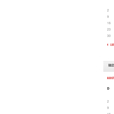
2
9
16
23
30
« LU
RAS
AGOS
D
2
9
16