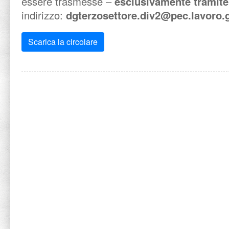
essere trasmesse –
esclusivamente tramit
indirizzo:
dgterzosettore.div2@pec.lavoro.g
Scarica la circolare