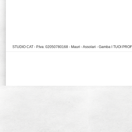
STUDIO CAT - P.Iva: 02050780168 - Mauri - Assolari - Gamba I TUOI PR