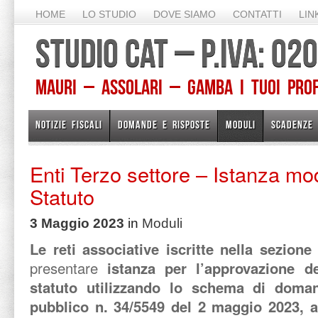
HOME
LO STUDIO
DOVE SIAMO
CONTATTI
LIN
STUDIO CAT – P.IVA: 0
Mauri – Assolari – Gamba I TUOI PROFE
NOTIZIE FISCALI
DOMANDE E RISPOSTE
MODULI
SCADENZE
Enti Terzo settore – Istanza mo
Statuto
3 Maggio 2023
in
Moduli
Le reti associative iscritte nella sezion
presentare
istanza per l’approvazione d
statuto utilizzando lo schema di doman
pubblico n. 34/5549 del 2 maggio 2023, a